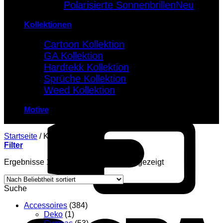
Polarisierte Sonnenbrillen
Kollektionen
Cartoon Kollektion
GA Kollektion
Hardtekk Kollektion
Sprüche Kollektion
Weed Kollektion
Motive
Startseite
/
Kollektionen
Filter
Ergebnisse 1 – 12 von 888 werden angezeigt
Suche
Accessoires
(384)
Deko
(1)