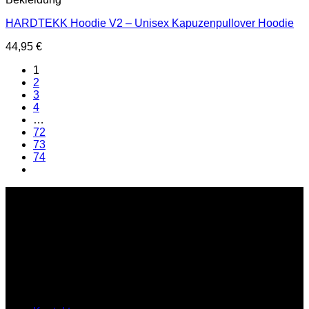
HARDTEKK Hoodie V2 – Unisex Kapuzenpullover Hoodie
44,95
€
1
2
3
4
…
72
73
74
Service Hotline
E-Mail : support@hardtekkshop.de
Live Chat:
Montag-Samstag
16:00-21:00 Uhr
Hilfe