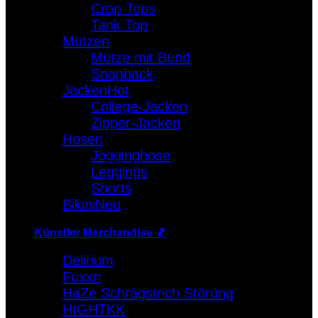
Crop Tops
Warenkorb
Tank Top
Mützen
Es befinden sich keine Produkte im Warenkorb.
Mütze mit Bund
Snapback
Jacken
College-Jacken
Zipper-Jacken
Hosen
Jogginghose
Leggings
Shorts
Bikini
Künstler Merchandise 🎵
Delirium
Fuxxn
HaZe Schrägstrich Störung
HIGHTKK