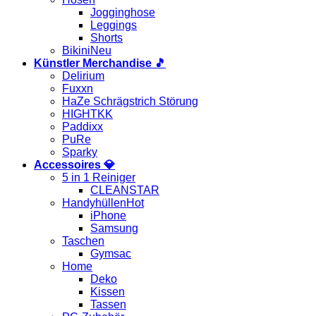
Jogginghose
Leggings
Shorts
Bikini
Künstler Merchandise 🎵
Delirium
Fuxxn
HaZe Schrägstrich Störung
HIGHTKK
Paddixx
PuRe
Sparky
Accessoires 💎
5 in 1 Reiniger
CLEANSTAR
Handyhüllen
iPhone
Samsung
Taschen
Gymsac
Home
Deko
Kissen
Tassen