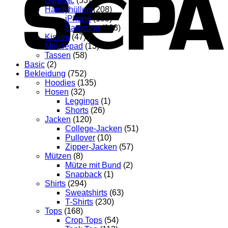
Gymsac
(53)
Handyhüllen
(208)
iPhone
(105)
Samsung
(103)
Kissen
(47)
Mousepad
(13)
Tassen
(58)
Basic
(2)
Bekleidung
(752)
Hoodies
(135)
Hosen
(32)
Leggings
(1)
Shorts
(26)
Jacken
(120)
College-Jacken
(51)
Pullover
(10)
Zipper-Jacken
(57)
Mützen
(8)
Mütze mit Bund
(2)
Snapback
(1)
Shirts
(294)
Sweatshirts
(63)
T-Shirts
(230)
Tops
(168)
Crop Tops
(54)