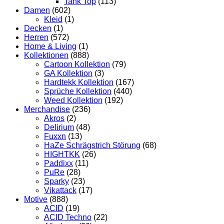
Tank Top
(113)
Damen
(602)
Kleid
(1)
Decken
(1)
Herren
(572)
Home & Living
(1)
Kollektionen
(888)
Cartoon Kollektion
(79)
GA Kollektion
(3)
Hardtekk Kollektion
(167)
Sprüche Kollektion
(440)
Weed Kollektion
(192)
Merchandise
(236)
Akros
(2)
Delirium
(48)
Fuxxn
(13)
HaZe Schrägstrich Störung
(68)
HIGHTKK
(26)
Paddixx
(11)
PuRe
(28)
Sparky
(23)
Vikattack
(17)
Motive
(888)
ACID
(19)
ACID Techno
(22)