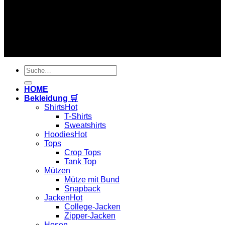
Copyright 2026 ©
Hardtekkshop
Suche
nach:
HOME
Bekleidung 🛒
Shirts
T-Shirts
Sweatshirts
Hoodies
Tops
Crop Tops
Tank Top
Mützen
Mütze mit Bund
Snapback
Jacken
College-Jacken
Zipper-Jacken
Hosen