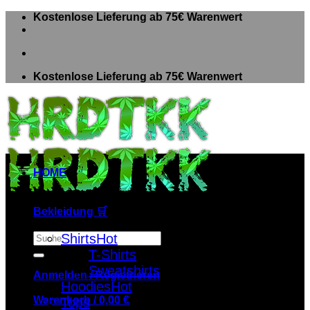
Zum
Kostenlose Lieferung ab 75€ Warenwert
Inhalt
springen
Kostenlose Lieferung ab 75€ Warenwert
HOME
Bekleidung 🛒
Suche
Shirts
nach:
T-Shirts
Sweatshirts
Anmelden / Registrieren
Hoodies
Warenkorb /
0,00
€
Tops