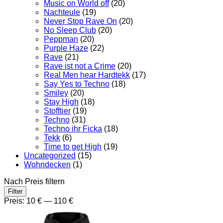
Music on World off
(20)
Nachteule
(19)
Never Stop Rave On
(20)
No Sleep Club
(20)
Peppman
(20)
Purple Haze
(22)
Rave
(21)
Rave ist not a Crime
(20)
Real Men hear Hardtekk
(17)
Say Yes to Techno
(18)
Smiley
(20)
Stay High
(18)
Stofftier
(19)
Techno
(31)
Techno ihr Ficka
(18)
Tekk
(6)
Time to get High
(19)
Uncategorized
(15)
Wohndecken
(1)
Nach Preis filtern
Min.
Max.
Filter
Preis
Preis
Preis:
10 €
—
110 €