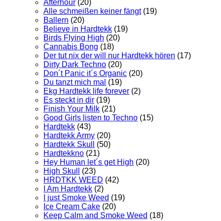
Afterhour
(20)
Alle schmeißen keiner fängt
(19)
Ballern
(20)
Believe in Hardtekk
(19)
Birds Flying High
(20)
Cannabis Bong
(18)
Der tut nix der will nur Hardtekk hören
(17)
Dirty Dark Techno
(20)
Don´t Panic it´s Organic
(20)
Du tanzt mich mal
(19)
Ekg Hardtekk life forever
(2)
Es steckt in dir
(19)
Finish Your Milk
(21)
Good Girls listen to Techno
(15)
Hardtekk
(43)
Hardtekk Army
(20)
Hardtekk Skull
(50)
Hardtekkno
(21)
Hey Human let´s get High
(20)
High Skull
(23)
HRDTKK WEED
(42)
I Am Hardtekk
(2)
I just Smoke Weed
(19)
Ice Cream Cake
(20)
Keep Calm and Smoke Weed
(18)