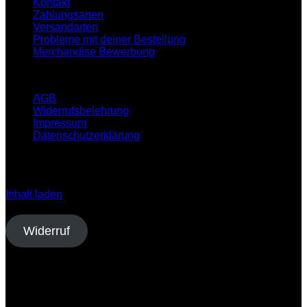
Kontakt
Zahlungsarten
Versandarten
Probleme mit deiner Bestellung
Merchandise Bewerbung
Infos
AGB
Widerrufsbelehrung
Impressum
Datenschutzerklärung
Klicken Sie auf den unteren Button, um den Inhalt von
open.spotify.com zu laden.
Inhalt laden
Vertrag widerrufen
Widerruf