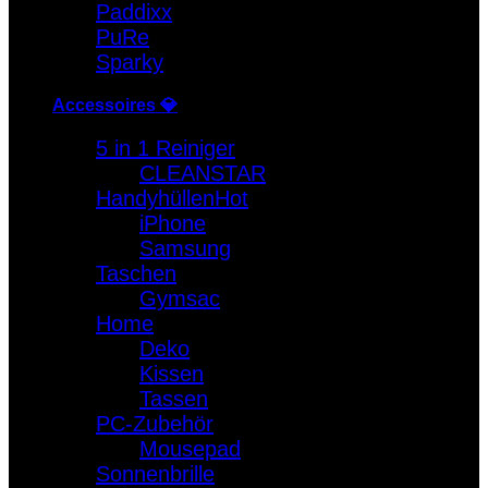
Paddixx
PuRe
Sparky
Accessoires 💎
5 in 1 Reiniger
CLEANSTAR
Handyhüllen
iPhone
Samsung
Taschen
Gymsac
Home
Deko
Kissen
Tassen
PC-Zubehör
Mousepad
Sonnenbrille