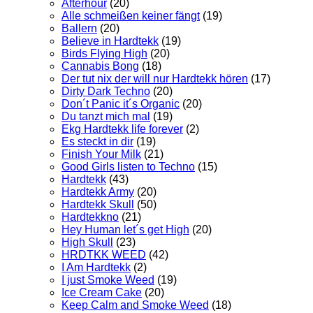
Afterhour
(20)
Alle schmeißen keiner fängt
(19)
Ballern
(20)
Believe in Hardtekk
(19)
Birds Flying High
(20)
Cannabis Bong
(18)
Der tut nix der will nur Hardtekk hören
(17)
Dirty Dark Techno
(20)
Don´t Panic it´s Organic
(20)
Du tanzt mich mal
(19)
Ekg Hardtekk life forever
(2)
Es steckt in dir
(19)
Finish Your Milk
(21)
Good Girls listen to Techno
(15)
Hardtekk
(43)
Hardtekk Army
(20)
Hardtekk Skull
(50)
Hardtekkno
(21)
Hey Human let´s get High
(20)
High Skull
(23)
HRDTKK WEED
(42)
I Am Hardtekk
(2)
I just Smoke Weed
(19)
Ice Cream Cake
(20)
Keep Calm and Smoke Weed
(18)