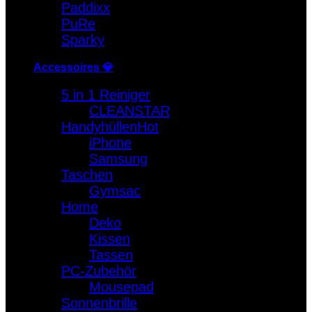
Paddixx
PuRe
Sparky
Accessoires 💎
5 in 1 Reiniger
CLEANSTAR
Handyhüllen
iPhone
Samsung
Taschen
Gymsac
Home
Deko
Kissen
Tassen
PC-Zubehör
Mousepad
Sonnenbrille