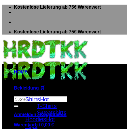
Zum
Kostenlose Lieferung ab 75€ Warenwert
Inhalt
springen
Kostenlose Lieferung ab 75€ Warenwert
HOME
Bekleidung 🛒
Suche
Shirts
nach:
T-Shirts
Sweatshirts
Anmelden / Registrieren
Hoodies
Warenkorb /
0,00
€
Tops