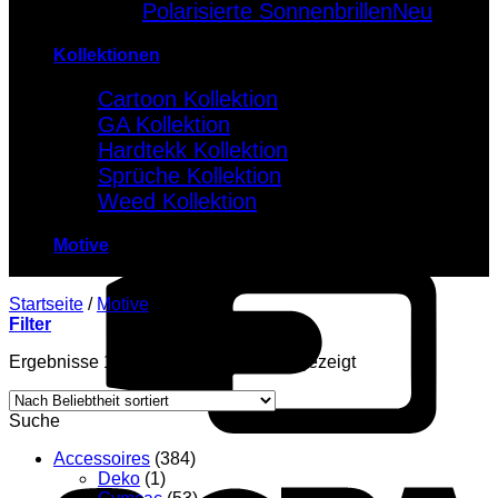
Polarisierte Sonnenbrillen
Kollektionen
Cartoon Kollektion
GA Kollektion
Hardtekk Kollektion
Sprüche Kollektion
Weed Kollektion
Motive
Startseite
/
Motive
/
Afterhour
Filter
Ergebnisse 1 – 12 von 20 werden angezeigt
Suche
Accessoires
(384)
Deko
(1)