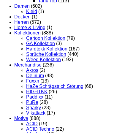
Tank Top
(113)
Damen
(602)
Kleid
(1)
Decken
(1)
Herren
(572)
Home & Living
(1)
Kollektionen
(888)
Cartoon Kollektion
(79)
GA Kollektion
(3)
Hardtekk Kollektion
(167)
Sprüche Kollektion
(440)
Weed Kollektion
(192)
Merchandise
(236)
Akros
(2)
Delirium
(48)
Fuxxn
(13)
HaZe Schrägstrich Störung
(68)
HIGHTKK
(26)
Paddixx
(11)
PuRe
(28)
Sparky
(23)
Vikattack
(17)
Motive
(888)
ACID
(19)
ACID Techno
(22)