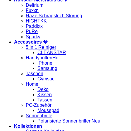
Delirium
Fuxxn
HaZe Schrägstrich Störung
HIGHTKK
Paddixx
PuRe
Sparky
Accessoires 💎
5 in 1 Reiniger
CLEANSTAR
Handyhüllen
iPhone
Samsung
Taschen
Gymsac
Home
Deko
Kissen
Tassen
PC-Zubehör
Mousepad
Sonnenbrille
Polarisierte Sonnenbrillen
Kollektionen