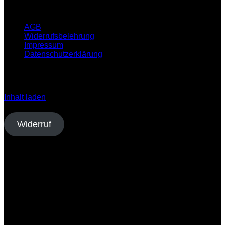
Infos
AGB
Widerrufsbelehrung
Impressum
Datenschutzerklärung
Klicken Sie auf den unteren Button, um den Inhalt von
open.spotify.com zu laden.
Inhalt laden
Vertrag widerrufen
Widerruf