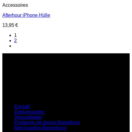
Accessoires
Afterhour iPhone Hülle
13,95
€
1
2
Service Hotline
E-Mail : support@hardtekkshop.de
Live Chat:
Montag-Samstag
16:00-21:00 Uhr
Hilfe
Kontakt
Zahlungsarten
Versandarten
Probleme mit deiner Bestellung
Merchandise Bewerbung