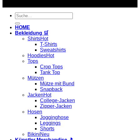
Copyright 2026 ©
Hardtekkshop
Suche
nach:
HOME
Bekleidung 🛒
Shirts
T-Shirts
Sweatshirts
Hoodies
Tops
Crop Tops
Tank Top
Mützen
Mütze mit Bund
Snapback
Jacken
College-Jacken
Zipper-Jacken
Hosen
Jogginghose
Leggings
Shorts
Bikini
Künstler Merchandise 🎵