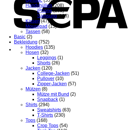
Gymsac
(53)
Handyhüllen
(208)
iPhone
(105)
Samsung
(103)
Kissen
(47)
Mousepad
(13)
Tassen
(58)
Basic
(2)
Bekleidung
(752)
Hoodies
(135)
Hosen
(32)
Leggings
(1)
Shorts
(26)
Jacken
(120)
College-Jacken
(51)
Pullover
(10)
Zipper-Jacken
(57)
Mützen
(8)
Mütze mit Bund
(2)
Snapback
(1)
Shirts
(294)
Sweatshirts
(63)
T-Shirts
(230)
Tops
(168)
Crop Tops
(54)