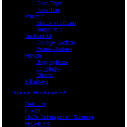
Crop Tops
Warenkorb
Tank Top
Mützen
Es befinden sich keine Produkte im Warenkorb.
Mütze mit Bund
Snapback
Jacken
College-Jacken
Zipper-Jacken
Hosen
Jogginghose
Leggings
Shorts
Bikini
Künstler Merchandise 🎵
Delirium
Fuxxn
HaZe Schrägstrich Störung
HIGHTKK