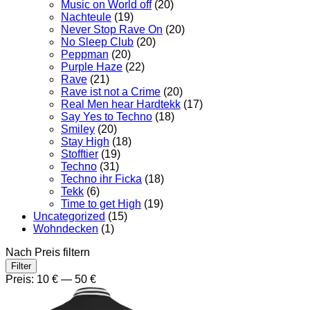
Music on World off
(20)
Nachteule
(19)
Never Stop Rave On
(20)
No Sleep Club
(20)
Peppman
(20)
Purple Haze
(22)
Rave
(21)
Rave ist not a Crime
(20)
Real Men hear Hardtekk
(17)
Say Yes to Techno
(18)
Smiley
(20)
Stay High
(18)
Stofftier
(19)
Techno
(31)
Techno ihr Ficka
(18)
Tekk
(6)
Time to get High
(19)
Uncategorized
(15)
Wohndecken
(1)
Nach Preis filtern
Min.
Max.
Filter
Preis
Preis
Preis:
10 €
—
50 €