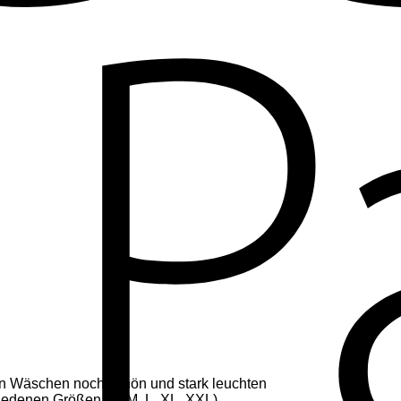
n Wäschen noch schön und stark leuchten
edenen Größen (S, M, L, XL, XXL)