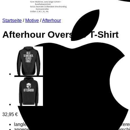
Startseite
/
Motive
/
Afterhour
Afterhour Oversize T-Shirt
32,95
€
langlebiger Abdruck, dessen Farben auch nach mehrere
angenehme Passform und hoher Tragekomfort in verschi