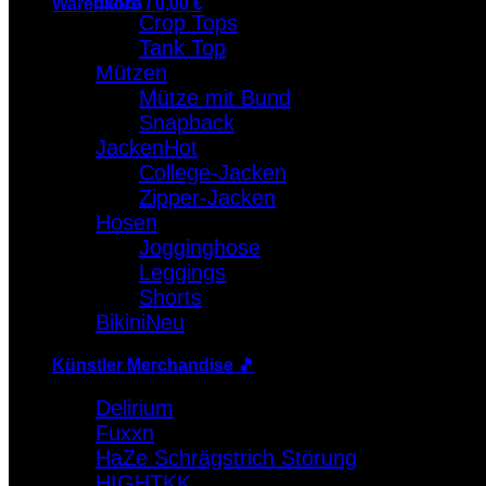
Warenkorb /
0,00
€
Crop Tops
Tank Top
Warenkorb
Mützen
Es befinden sich keine Produkte im Warenkorb.
Mütze mit Bund
Snapback
Jacken
College-Jacken
Zipper-Jacken
Hosen
Jogginghose
Leggings
Shorts
Bikini
Künstler Merchandise 🎵
Delirium
Fuxxn
HaZe Schrägstrich Störung
HIGHTKK