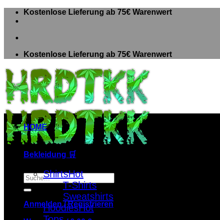
Zum
Kostenlose Lieferung ab 75€ Warenwert
Inhalt
springen
Kostenlose Lieferung ab 75€ Warenwert
HOME
Bekleidung 🛒
Shirts
Suche
T-Shirts
nach:
Sweatshirts
Anmelden / Registrieren
Hoodies
Tops