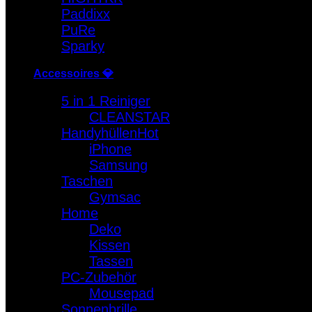
Paddixx
PuRe
Sparky
Accessoires 💎
5 in 1 Reiniger
CLEANSTAR
Handyhüllen
iPhone
Samsung
Taschen
Gymsac
Home
Deko
Kissen
Tassen
PC-Zubehör
Mousepad
Sonnenbrille