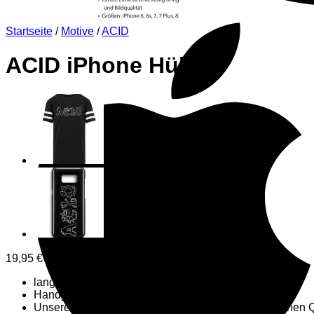
Startseite
/
Motive
/
ACID
ACID iPhone Hülle
19,95
€
langlebiger Aufdruck.
Handyhülle mit 3mm Breite
Unsere ausgewählte Produktvielfalt erfüllt einen hohen 