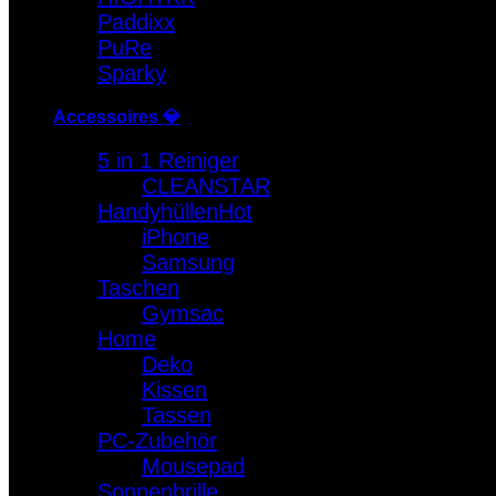
Paddixx
PuRe
Sparky
Accessoires 💎
5 in 1 Reiniger
CLEANSTAR
Handyhüllen
iPhone
Samsung
Taschen
Gymsac
Home
Deko
Kissen
Tassen
PC-Zubehör
Mousepad
Sonnenbrille