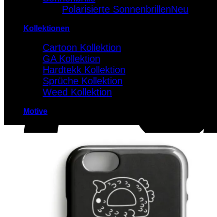
Polarisierte Sonnenbrillen
Kollektionen
Cartoon Kollektion
GA Kollektion
Hardtekk Kollektion
Sprüche Kollektion
Weed Kollektion
Motive