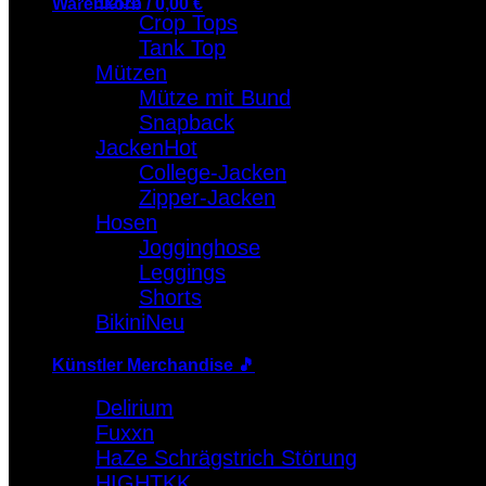
Warenkorb /
0,00
€
Crop Tops
Tank Top
Warenkorb
Mützen
Es befinden sich keine Produkte im Warenkorb.
Mütze mit Bund
Snapback
Jacken
College-Jacken
Zipper-Jacken
Hosen
Jogginghose
Leggings
Shorts
Bikini
Künstler Merchandise 🎵
Delirium
Fuxxn
HaZe Schrägstrich Störung
HIGHTKK