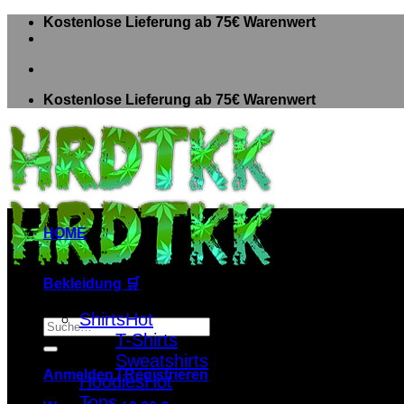
Zum
Kostenlose Lieferung ab 75€ Warenwert
Inhalt
springen
Kostenlose Lieferung ab 75€ Warenwert
HOME
Bekleidung 🛒
Shirts
Suche
T-Shirts
nach:
Sweatshirts
Anmelden / Registrieren
Hoodies
Tops