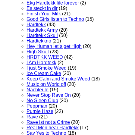
Ekg Hardtekk life forever
(2)
Es steckt in dir
(19)
Finish Your Milk
(21)
Good Girls listen to Techno
(15)
Hardtekk
(43)
Hardtekk Army
(20)
Hardtekk Skull
(50)
Hardtekkno
(21)
Hey Human let´s get High
(20)
High Skull
(23)
HRDTKK WEED
(42)
I Am Hardtekk
(2)
I just Smoke Weed
(19)
Ice Cream Cake
(20)
Keep Calm and Smoke Weed
(18)
Music on World off
(20)
Nachteule
(19)
Never Stop Rave On
(20)
No Sleep Club
(20)
Peppman
(20)
Purple Haze
(22)
Rave
(21)
Rave ist not a Crime
(20)
Real Men hear Hardtekk
(17)
Say Yes to Techno
(18)