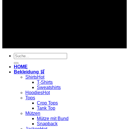
Copyright 2026 ©
Hardtekkshop
Suche
nach:
HOME
Bekleidung 🛒
Shirts
T-Shirts
Sweatshirts
Hoodies
Tops
Crop Tops
Tank Top
Mützen
Mütze mit Bund
Snapback
Jacken