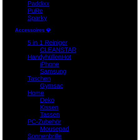
Paddixx
PuRe
Sparky
Accessoires 💎
5 in 1 Reiniger
CLEANSTAR
Handyhüllen
iPhone
Samsung
Taschen
Gymsac
Home
Deko
Kissen
Tassen
PC-Zubehör
Mousepad
Sonnenbrille