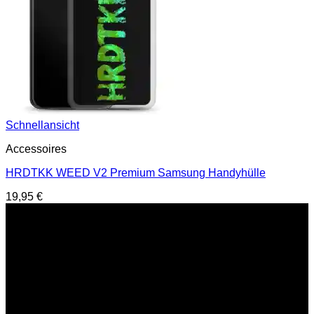
Schnellansicht
Accessoires
HRDTKK WEED V2 Premium Samsung Handyhülle
19,95
€
Service Hotline
E-Mail : support@hardtekkshop.de
Live Chat:
Montag-Samstag
16:00-21:00 Uhr
Hilfe