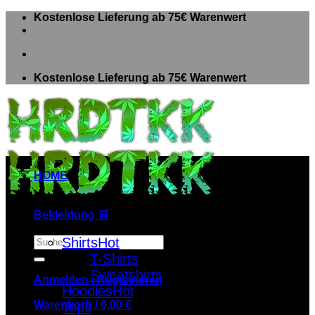
Zum
Kostenlose Lieferung ab 75€ Warenwert
Inhalt
springen
Kostenlose Lieferung ab 75€ Warenwert
HOME
Bekleidung 🛒
Suche
Shirts
nach:
T-Shirts
Sweatshirts
Anmelden / Registrieren
Hoodies
Warenkorb /
0,00
€
Tops