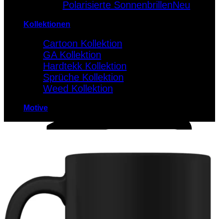
Polarisierte Sonnenbrillen
Kollektionen
Cartoon Kollektion
GA Kollektion
Hardtekk Kollektion
Sprüche Kollektion
Weed Kollektion
Motive