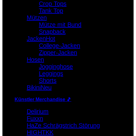
Crop Tops
Warenkorb
Tank Top
Mützen
Es befinden sich keine Produkte im Warenkorb.
Mütze mit Bund
Snapback
Jacken
College-Jacken
Zipper-Jacken
Hosen
Jogginghose
Leggings
Shorts
Bikini
Künstler Merchandise 🎵
Delirium
Fuxxn
HaZe Schrägstrich Störung
HIGHTKK