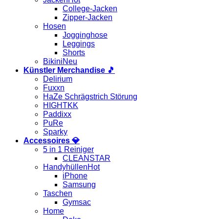
College-Jacken
Zipper-Jacken
Hosen
Jogginghose
Leggings
Shorts
Bikini
Künstler Merchandise 🎵
Delirium
Fuxxn
HaZe Schrägstrich Störung
HIGHTKK
Paddixx
PuRe
Sparky
Accessoires 💎
5 in 1 Reiniger
CLEANSTAR
Handyhüllen
iPhone
Samsung
Taschen
Gymsac
Home