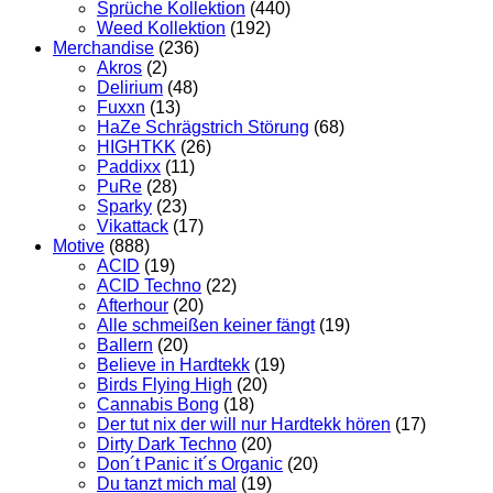
Sprüche Kollektion
(440)
Weed Kollektion
(192)
Merchandise
(236)
Akros
(2)
Delirium
(48)
Fuxxn
(13)
HaZe Schrägstrich Störung
(68)
HIGHTKK
(26)
Paddixx
(11)
PuRe
(28)
Sparky
(23)
Vikattack
(17)
Motive
(888)
ACID
(19)
ACID Techno
(22)
Afterhour
(20)
Alle schmeißen keiner fängt
(19)
Ballern
(20)
Believe in Hardtekk
(19)
Birds Flying High
(20)
Cannabis Bong
(18)
Der tut nix der will nur Hardtekk hören
(17)
Dirty Dark Techno
(20)
Don´t Panic it´s Organic
(20)
Du tanzt mich mal
(19)