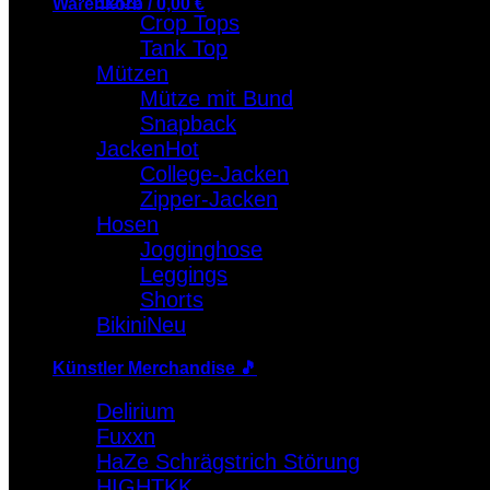
Warenkorb /
0,00
€
Crop Tops
Tank Top
Warenkorb
Mützen
Es befinden sich keine Produkte im Warenkorb.
Mütze mit Bund
Snapback
Jacken
College-Jacken
Zipper-Jacken
Hosen
Jogginghose
Leggings
Shorts
Bikini
Künstler Merchandise 🎵
Delirium
Fuxxn
HaZe Schrägstrich Störung
HIGHTKK