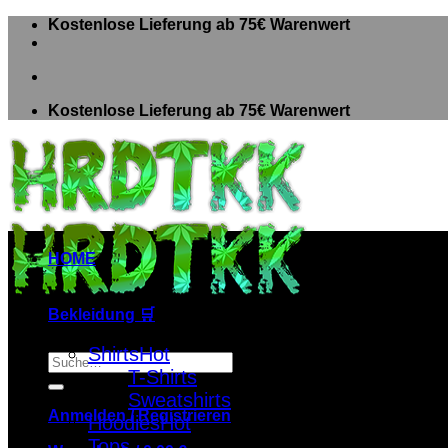
Zum
Kostenlose Lieferung ab 75€ Warenwert
Inhalt
springen
Kostenlose Lieferung ab 75€ Warenwert
HOME
Bekleidung 🛒
Shirts
Suche
T-Shirts
nach:
Sweatshirts
Anmelden / Registrieren
Hoodies
Tops