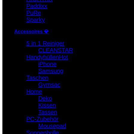
Paddixx
PuRe
Sparky
Accessoires 💎
5 in 1 Reiniger
CLEANSTAR
Handyhüllen
iPhone
Samsung
Taschen
Gymsac
Home
Deko
Kissen
Tassen
PC-Zubehör
Mousepad
Sonnenbrille