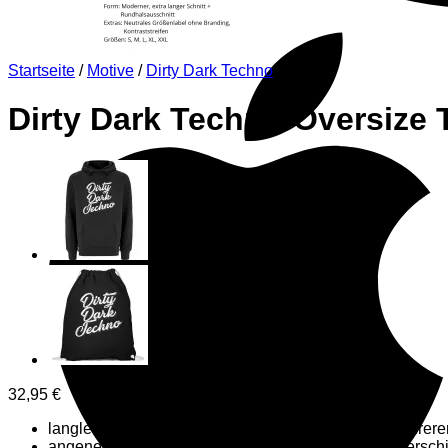
Startseite
/
Motive
/
Dirty Dark Techno
Dirty Dark Techno Oversize T
32,95
€
langlebiger Abdruck, dessen Farben auch nach mehrere
angenehme Passform und hoher Tragekomfort in verschi