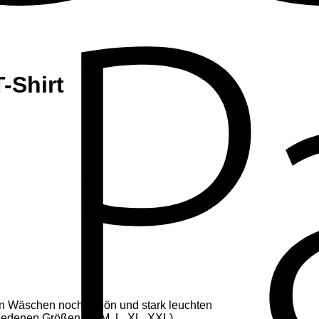
-Shirt
n Wäschen noch schön und stark leuchten
edenen Größen (S, M, L, XL, XXL)