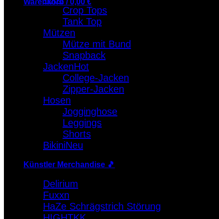
Warenkorb /
0,00
€
Crop Tops
Tank Top
Warenkorb
Mützen
Es befinden sich keine Produkte im Warenkorb.
Mütze mit Bund
Snapback
Jacken
College-Jacken
Zipper-Jacken
Hosen
Jogginghose
Leggings
Shorts
Bikini
Künstler Merchandise 🎵
Delirium
Fuxxn
HaZe Schrägstrich Störung
HIGHTKK