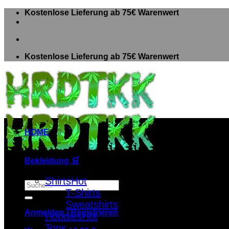
Zum
Kostenlose Lieferung ab 75€ Warenwert
Inhalt
springen
Kostenlose Lieferung ab 75€ Warenwert
HOME
Bekleidung 🛒
Shirts
Suche
T-Shirts
nach:
Sweatshirts
Anmelden / Registrieren
Hoodies
Tops