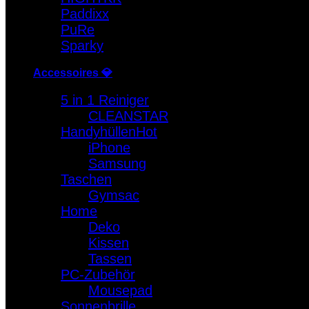
Paddixx
PuRe
Sparky
Accessoires 💎
5 in 1 Reiniger
CLEANSTAR
Handyhüllen
iPhone
Samsung
Taschen
Gymsac
Home
Deko
Kissen
Tassen
PC-Zubehör
Mousepad
Sonnenbrille