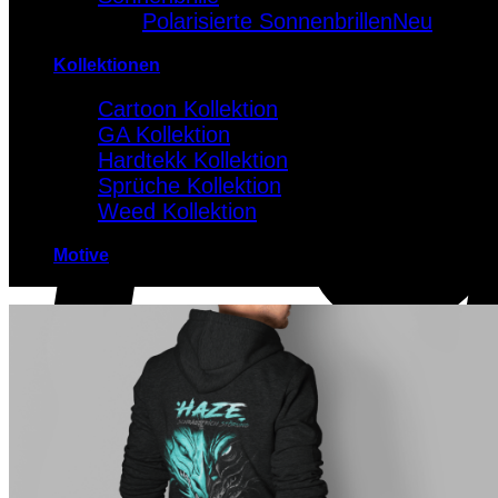
Polarisierte Sonnenbrillen
Kollektionen
Cartoon Kollektion
GA Kollektion
Hardtekk Kollektion
Sprüche Kollektion
Weed Kollektion
Motive