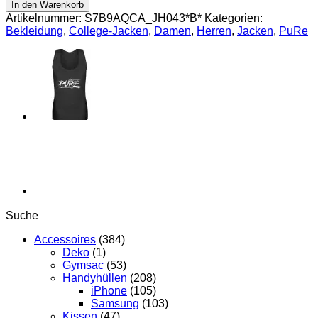
Collegejacke
In den Warenkorb
Menge
Artikelnummer:
S7B9AQCA_JH043*B*
Kategorien:
Bekleidung
,
College-Jacken
,
Damen
,
Herren
,
Jacken
,
PuRe
Suche
Accessoires
(384)
Deko
(1)
Gymsac
(53)
Handyhüllen
(208)
iPhone
(105)
Samsung
(103)
Kissen
(47)