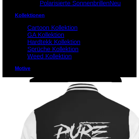
Polarisierte Sonnenbrillen
Kollektionen
Cartoon Kollektion
GA Kollektion
Hardtekk Kollektion
Sprüche Kollektion
Weed Kollektion
Motive