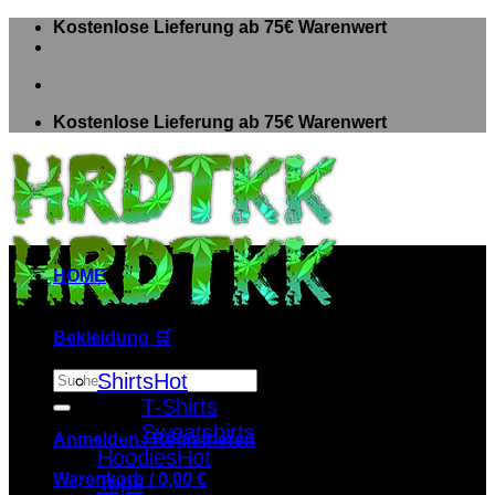
Zum
Kostenlose Lieferung ab 75€ Warenwert
Inhalt
springen
Kostenlose Lieferung ab 75€ Warenwert
HOME
Bekleidung 🛒
Suche
Shirts
nach:
T-Shirts
Sweatshirts
Anmelden / Registrieren
Hoodies
Warenkorb /
0,00
€
Tops