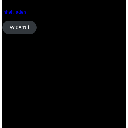
open.spotify.com zu laden.
Inhalt laden
Vertrag widerrufen
Widerruf