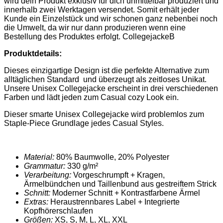
wird dein Produkt exklusiv für dich unmittelbar produziert und
innerhalb zwei Werktagen versendet. Somit erhält jeder
Kunde ein Einzelstück und wir schonen ganz nebenbei noch
die Umwelt, da wir nur dann produzieren wenn eine
Bestellung des Produktes erfolgt. CollegejackeB
Produktdetails:
Dieses einzigartige Design ist die perfekte Alternative zum
alltäglichen Standard und überzeugt als zeitloses Unikat.
Unsere Unisex Collegejacke
erscheint in drei verschiedenen
Farben und lädt jeden zum Casual cozy Look ein.
Dieser smarte
Unisex Collegejacke
wird problemlos zum
Staple-Piece Grundlage jedes Casual Styles.
Material:
80% Baumwolle, 20% Polyester
Grammatur:
330 g/m²
Verarbeitung:
Vorgeschrumpft + Kragen,
Ärmelbündchen und Taillenbund aus gestreiftem Strick
Schnitt:
Moderner Schnitt + Kontrastfarbene Ärmel
Extras:
Heraustrennbares Label + Integrierte
Kopfhörerschlaufen
Größen:
XS, S, M, L, XL, XXL