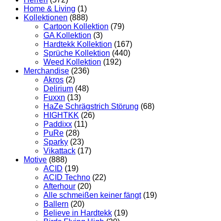
Home & Living
(1)
Kollektionen
(888)
Cartoon Kollektion
(79)
GA Kollektion
(3)
Hardtekk Kollektion
(167)
Sprüche Kollektion
(440)
Weed Kollektion
(192)
Merchandise
(236)
Akros
(2)
Delirium
(48)
Fuxxn
(13)
HaZe Schrägstrich Störung
(68)
HIGHTKK
(26)
Paddixx
(11)
PuRe
(28)
Sparky
(23)
Vikattack
(17)
Motive
(888)
ACID
(19)
ACID Techno
(22)
Afterhour
(20)
Alle schmeißen keiner fängt
(19)
Ballern
(20)
Believe in Hardtekk
(19)