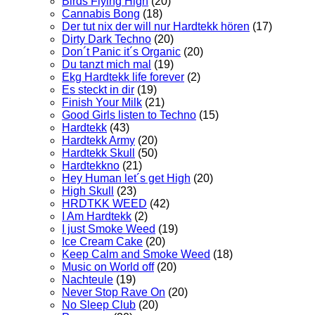
Birds Flying High
(20)
Cannabis Bong
(18)
Der tut nix der will nur Hardtekk hören
(17)
Dirty Dark Techno
(20)
Don´t Panic it´s Organic
(20)
Du tanzt mich mal
(19)
Ekg Hardtekk life forever
(2)
Es steckt in dir
(19)
Finish Your Milk
(21)
Good Girls listen to Techno
(15)
Hardtekk
(43)
Hardtekk Army
(20)
Hardtekk Skull
(50)
Hardtekkno
(21)
Hey Human let´s get High
(20)
High Skull
(23)
HRDTKK WEED
(42)
I Am Hardtekk
(2)
I just Smoke Weed
(19)
Ice Cream Cake
(20)
Keep Calm and Smoke Weed
(18)
Music on World off
(20)
Nachteule
(19)
Never Stop Rave On
(20)
No Sleep Club
(20)