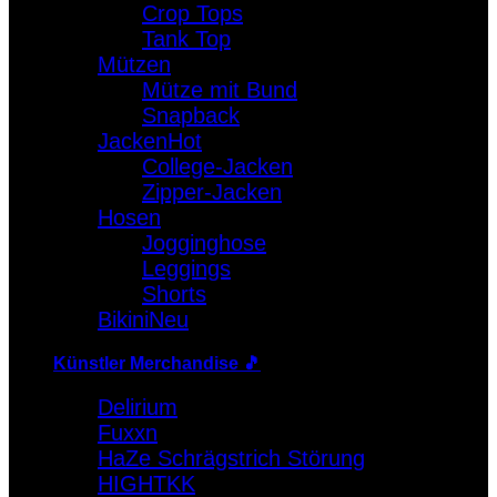
Crop Tops
Warenkorb
Tank Top
Mützen
Es befinden sich keine Produkte im Warenkorb.
Mütze mit Bund
Snapback
Jacken
College-Jacken
Zipper-Jacken
Hosen
Jogginghose
Leggings
Shorts
Bikini
Künstler Merchandise 🎵
Delirium
Fuxxn
HaZe Schrägstrich Störung
HIGHTKK