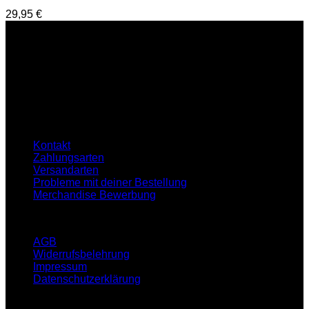
29,95
€
Service Hotline
E-Mail : support@hardtekkshop.de
Live Chat:
Montag-Samstag
16:00-21:00 Uhr
Hilfe
Kontakt
Zahlungsarten
Versandarten
Probleme mit deiner Bestellung
Merchandise Bewerbung
Infos
AGB
Widerrufsbelehrung
Impressum
Datenschutzerklärung
Klicken Sie auf den unteren Button, um den Inhalt von