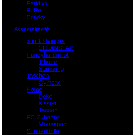
Paddixx
PuRe
Sparky
Accessoires 💎
5 in 1 Reiniger
CLEANSTAR
Handyhüllen
iPhone
Samsung
Taschen
Gymsac
Home
Deko
Kissen
Tassen
PC-Zubehör
Mousepad
Sonnenbrille