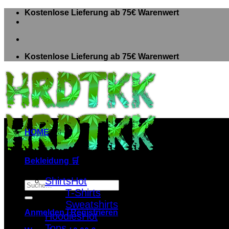
Zum
Kostenlose Lieferung ab 75€ Warenwert
Inhalt
springen
Kostenlose Lieferung ab 75€ Warenwert
HOME
Bekleidung 🛒
Shirts
Suche
T-Shirts
nach:
Sweatshirts
Anmelden / Registrieren
Hoodies
Tops