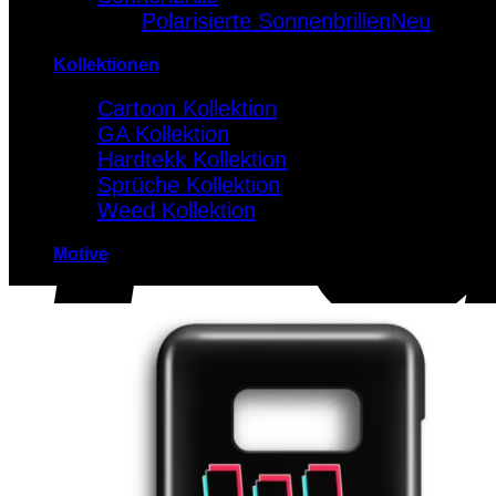
Polarisierte Sonnenbrillen
Kollektionen
Cartoon Kollektion
GA Kollektion
Hardtekk Kollektion
Sprüche Kollektion
Weed Kollektion
Motive