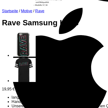
Startseite
/
Motive
/
Rave
Rave Samsung Hülle
19,95
€
langlebiger Aufdruck
Handyhülle mit 3mm Breite
Unsere ausgewählte Produktvielfalt erfüllt einen hohen 