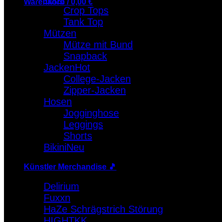
Warenkorb /
0,00
€
Crop Tops
Tank Top
Warenkorb
Mützen
Es befinden sich keine Produkte im Warenkorb.
Mütze mit Bund
Snapback
Jacken
College-Jacken
Zipper-Jacken
Hosen
Jogginghose
Leggings
Shorts
Bikini
Künstler Merchandise 🎵
Delirium
Fuxxn
HaZe Schrägstrich Störung
HIGHTKK