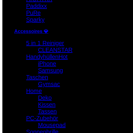
Paddixx
PuRe
Sparky
Accessoires 💎
5 in 1 Reiniger
CLEANSTAR
Handyhüllen
iPhone
Samsung
Taschen
Gymsac
Home
Deko
Kissen
Tassen
PC-Zubehör
Mousepad
Sonnenbrille