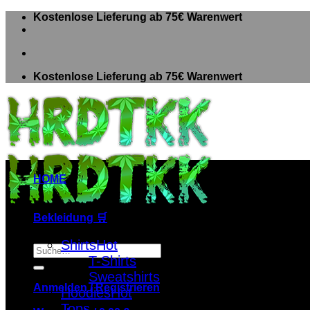
Zum
Kostenlose Lieferung ab 75€ Warenwert
Inhalt
springen
Kostenlose Lieferung ab 75€ Warenwert
HOME
Bekleidung 🛒
Shirts
Suche
T-Shirts
nach:
Sweatshirts
Anmelden / Registrieren
Hoodies
Tops