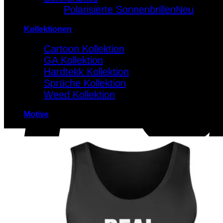
Polarisierte Sonnenbrillen
Kollektionen
Cartoon Kollektion
GA Kollektion
Hardtekk Kollektion
Sprüche Kollektion
Weed Kollektion
Motive