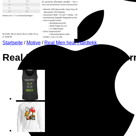
Startseite
/
Motive
/
Real Men hear Hardtekk
Real Men Hear Hardtekk Her