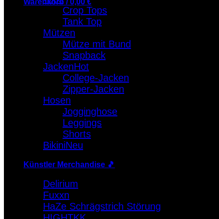
Warenkorb /
0,00
€
Crop Tops
Tank Top
Warenkorb
Mützen
Es befinden sich keine Produkte im Warenkorb.
Mütze mit Bund
Snapback
Jacken
College-Jacken
Zipper-Jacken
Hosen
Jogginghose
Leggings
Shorts
Bikini
Künstler Merchandise 🎵
Delirium
Fuxxn
HaZe Schrägstrich Störung
HIGHTKK