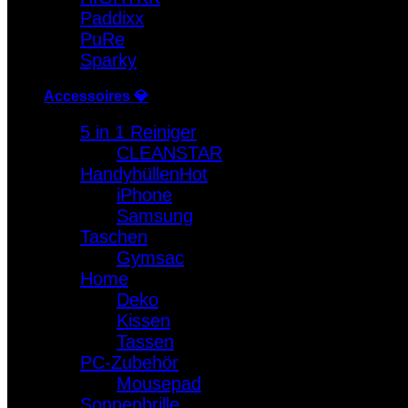
Paddixx
PuRe
Sparky
Accessoires 💎
5 in 1 Reiniger
CLEANSTAR
Handyhüllen
iPhone
Samsung
Taschen
Gymsac
Home
Deko
Kissen
Tassen
PC-Zubehör
Mousepad
Sonnenbrille