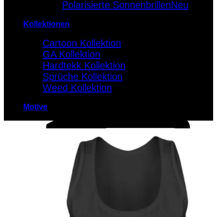
Polarisierte Sonnenbrillen
Kollektionen
Cartoon Kollektion
GA Kollektion
Hardtekk Kollektion
Sprüche Kollektion
Weed Kollektion
Motive