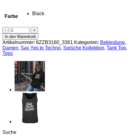
Black
Farbe
Say
Yes
In den Warenkorb
to
Artikelnummer:
6ZZB3160_3361
Kategorien:
Bekleidung
,
Techno
Damen
,
Say Yes to Techno
,
Sprüche Kollektion
,
Tank Top
,
Damen
Tops
Tanktop
Menge
Suche