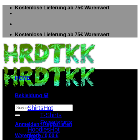
Zum
Kostenlose Lieferung ab 75€ Warenwert
Inhalt
springen
Kostenlose Lieferung ab 75€ Warenwert
HOME
Bekleidung 🛒
Suche
Shirts
nach:
T-Shirts
Sweatshirts
Anmelden / Registrieren
Hoodies
Warenkorb /
0,00
€
Tops