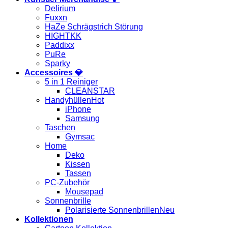
Delirium
Fuxxn
HaZe Schrägstrich Störung
HIGHTKK
Paddixx
PuRe
Sparky
Accessoires 💎
5 in 1 Reiniger
CLEANSTAR
Handyhüllen
iPhone
Samsung
Taschen
Gymsac
Home
Deko
Kissen
Tassen
PC-Zubehör
Mousepad
Sonnenbrille
Polarisierte Sonnenbrillen
Kollektionen