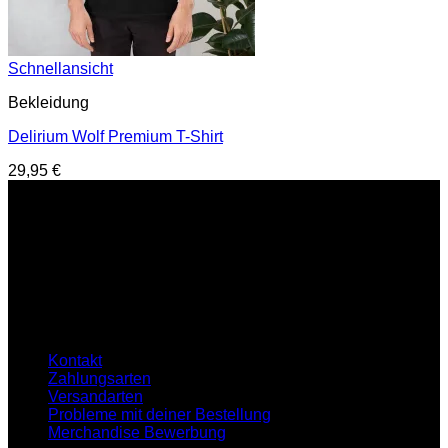
Schnellansicht
Bekleidung
Delirium Wolf Premium T-Shirt
29,95
€
Service Hotline
E-Mail : support@hardtekkshop.de
Live Chat:
Montag-Samstag
16:00-21:00 Uhr
Hilfe
Kontakt
Zahlungsarten
Versandarten
Probleme mit deiner Bestellung
Merchandise Bewerbung