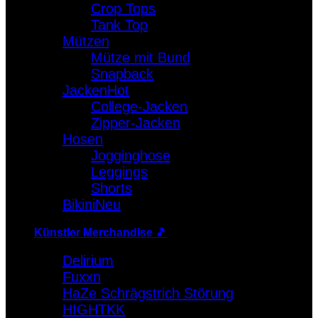
Crop Tops
Warenkorb
Tank Top
Mützen
Es befinden sich keine Produkte im Warenkorb.
Mütze mit Bund
Snapback
Jacken
College-Jacken
Zipper-Jacken
Hosen
Jogginghose
Leggings
Shorts
Bikini
Künstler Merchandise 🎵
Delirium
Fuxxn
HaZe Schrägstrich Störung
HIGHTKK