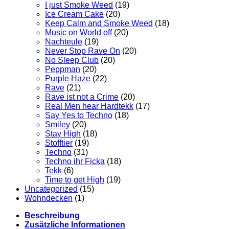
I just Smoke Weed
(19)
Ice Cream Cake
(20)
Keep Calm and Smoke Weed
(18)
Music on World off
(20)
Nachteule
(19)
Never Stop Rave On
(20)
No Sleep Club
(20)
Peppman
(20)
Purple Haze
(22)
Rave
(21)
Rave ist not a Crime
(20)
Real Men hear Hardtekk
(17)
Say Yes to Techno
(18)
Smiley
(20)
Stay High
(18)
Stofftier
(19)
Techno
(31)
Techno ihr Ficka
(18)
Tekk
(6)
Time to get High
(19)
Uncategorized
(15)
Wohndecken
(1)
Beschreibung
Zusätzliche Informationen