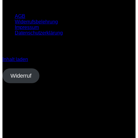
Infos
AGB
Widerrufsbelehrung
Impressum
Datenschutzerklärung
Klicken Sie auf den unteren Button, um den Inhalt von
open.spotify.com zu laden.
Inhalt laden
Vertrag widerrufen
Widerruf