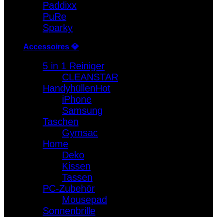
Paddixx
PuRe
Sparky
Accessoires 💎
5 in 1 Reiniger
CLEANSTAR
Handyhüllen
iPhone
Samsung
Taschen
Gymsac
Home
Deko
Kissen
Tassen
PC-Zubehör
Mousepad
Sonnenbrille