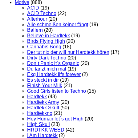
Motive
(888)
ACID
(19)
ACID Techno
(22)
Afterhour
(20)
Alle schmeißen keiner fängt
(19)
Ballern
(20)
Believe in Hardtekk
(19)
Birds Flying High
(20)
Cannabis Bong
(18)
Der tut nix der will nur Hardtekk hören
(17)
Dirty Dark Techno
(20)
Don´t Panic it´s Organic
(20)
Du tanzt mich mal
(19)
Ekg Hardtekk life forever
(2)
Es steckt in dir
(19)
Finish Your Milk
(21)
Good Girls listen to Techno
(15)
Hardtekk
(43)
Hardtekk Army
(20)
Hardtekk Skull
(50)
Hardtekkno
(21)
Hey Human let´s get High
(20)
High Skull
(23)
HRDTKK WEED
(42)
I Am Hardtekk
(2)