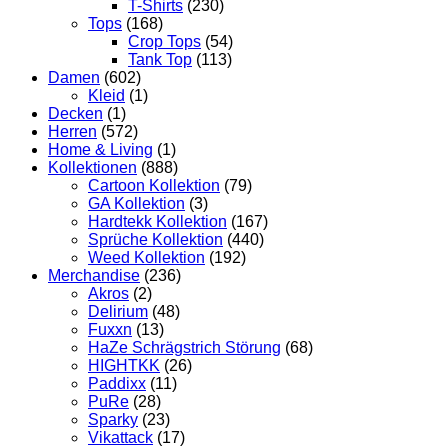
T-Shirts
(230)
Tops
(168)
Crop Tops
(54)
Tank Top
(113)
Damen
(602)
Kleid
(1)
Decken
(1)
Herren
(572)
Home & Living
(1)
Kollektionen
(888)
Cartoon Kollektion
(79)
GA Kollektion
(3)
Hardtekk Kollektion
(167)
Sprüche Kollektion
(440)
Weed Kollektion
(192)
Merchandise
(236)
Akros
(2)
Delirium
(48)
Fuxxn
(13)
HaZe Schrägstrich Störung
(68)
HIGHTKK
(26)
Paddixx
(11)
PuRe
(28)
Sparky
(23)
Vikattack
(17)