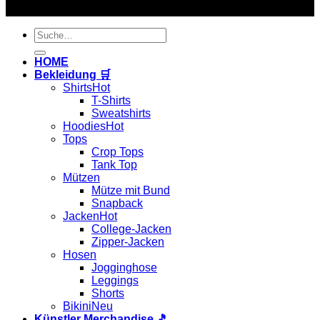
Copyright 2026 ©
Hardtekkshop
Suche
nach:
HOME
Bekleidung 🛒
Shirts
T-Shirts
Sweatshirts
Hoodies
Tops
Crop Tops
Tank Top
Mützen
Mütze mit Bund
Snapback
Jacken
College-Jacken
Zipper-Jacken
Hosen
Jogginghose
Leggings
Shorts
Bikini
Künstler Merchandise 🎵