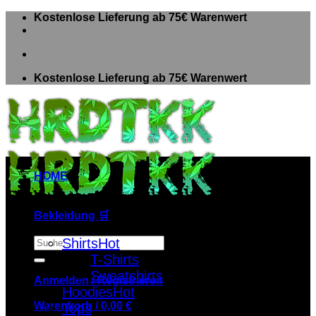
Zum
Kostenlose Lieferung ab 75€ Warenwert
Inhalt
springen
Kostenlose Lieferung ab 75€ Warenwert
HOME
Bekleidung 🛒
Suche
Shirts
nach:
T-Shirts
Sweatshirts
Anmelden / Registrieren
Hoodies
Warenkorb /
0,00
€
Tops