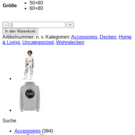
50×60
Größe
60×80
Tagesdecke,
Decken,
In den Warenkorb
Wohndecken
Artikelnummer:
n. v.
Kategorien:
Accessoires
,
Decken
,
Home
Menge
& Living
,
Uncategorized
,
Wohndecken
Suche
Accessoires
(384)