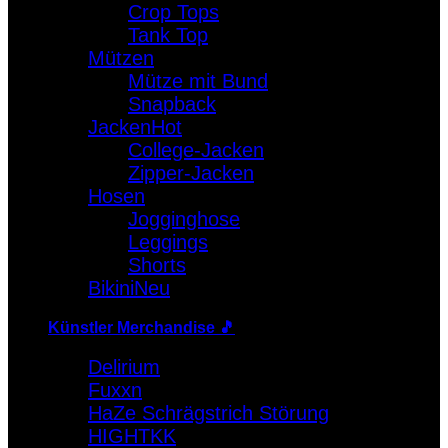
Crop Tops
Warenkorb
Tank Top
Mützen
Es befinden sich keine Produkte im Warenkorb.
Mütze mit Bund
Snapback
Jacken
College-Jacken
Zipper-Jacken
Hosen
Jogginghose
Leggings
Shorts
Bikini
Künstler Merchandise 🎵
Delirium
Fuxxn
HaZe Schrägstrich Störung
HIGHTKK