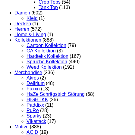
Crop Tops
(54)
Tank Top
(113)
Damen
(602)
Kleid
(1)
Decken
(1)
Herren
(572)
Home & Living
(1)
Kollektionen
(888)
Cartoon Kollektion
(79)
GA Kollektion
(3)
Hardtekk Kollektion
(167)
Sprüche Kollektion
(440)
Weed Kollektion
(192)
Merchandise
(236)
Akros
(2)
Delirium
(48)
Fuxxn
(13)
HaZe Schrägstrich Störung
(68)
HIGHTKK
(26)
Paddixx
(11)
PuRe
(28)
Sparky
(23)
Vikattack
(17)
Motive
(888)
ACID
(19)