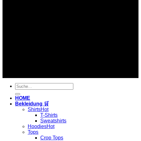
Copyright 2026 ©
Hardtekkshop
Suche
nach:
HOME
Bekleidung 🛒
Shirts
T-Shirts
Sweatshirts
Hoodies
Tops
Crop Tops