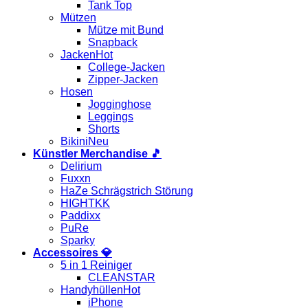
Tank Top
Mützen
Mütze mit Bund
Snapback
Jacken
College-Jacken
Zipper-Jacken
Hosen
Jogginghose
Leggings
Shorts
Bikini
Künstler Merchandise 🎵
Delirium
Fuxxn
HaZe Schrägstrich Störung
HIGHTKK
Paddixx
PuRe
Sparky
Accessoires 💎
5 in 1 Reiniger
CLEANSTAR
Handyhüllen
iPhone