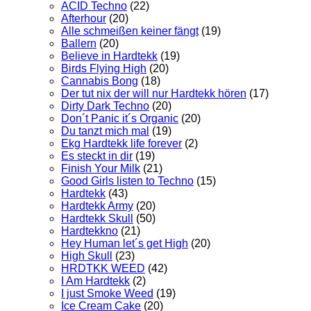
ACID Techno
(22)
Afterhour
(20)
Alle schmeißen keiner fängt
(19)
Ballern
(20)
Believe in Hardtekk
(19)
Birds Flying High
(20)
Cannabis Bong
(18)
Der tut nix der will nur Hardtekk hören
(17)
Dirty Dark Techno
(20)
Don´t Panic it´s Organic
(20)
Du tanzt mich mal
(19)
Ekg Hardtekk life forever
(2)
Es steckt in dir
(19)
Finish Your Milk
(21)
Good Girls listen to Techno
(15)
Hardtekk
(43)
Hardtekk Army
(20)
Hardtekk Skull
(50)
Hardtekkno
(21)
Hey Human let´s get High
(20)
High Skull
(23)
HRDTKK WEED
(42)
I Am Hardtekk
(2)
I just Smoke Weed
(19)
Ice Cream Cake
(20)