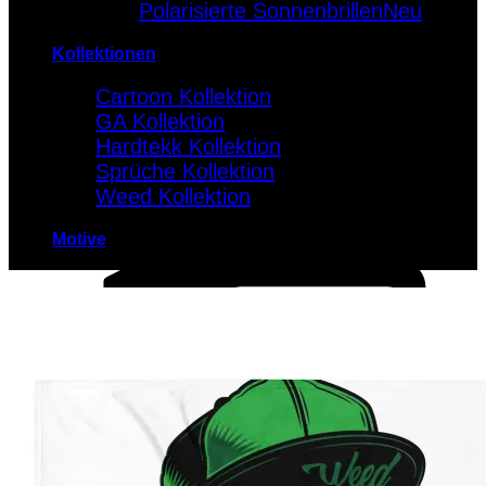
Polarisierte Sonnenbrillen
Kollektionen
Cartoon Kollektion
GA Kollektion
Hardtekk Kollektion
Sprüche Kollektion
Weed Kollektion
Motive