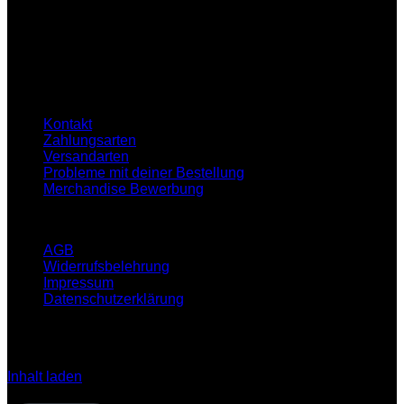
Live Chat:
Montag-Samstag
16:00-21:00 Uhr
Hilfe
Kontakt
Zahlungsarten
Versandarten
Probleme mit deiner Bestellung
Merchandise Bewerbung
Infos
AGB
Widerrufsbelehrung
Impressum
Datenschutzerklärung
Klicken Sie auf den unteren Button, um den Inhalt von
open.spotify.com zu laden.
Inhalt laden