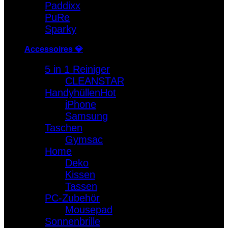
Paddixx
PuRe
Sparky
Accessoires 💎
5 in 1 Reiniger
CLEANSTAR
Handyhüllen
iPhone
Samsung
Taschen
Gymsac
Home
Deko
Kissen
Tassen
PC-Zubehör
Mousepad
Sonnenbrille