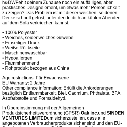
h&DWFehlt deinem Zuhause noch ein auffälliges, aber
praktisches Designelement, um etwas mehr Persönlichkeit
zu zeigen? Das Problem ist mit dieser weichen, seidenen
Decke schnell gelöst, unter der du dich an kühlen Abenden
auf dem Sofa verkriechen kannst.
• 100% Polyester
• Weiches, seidenweiches Gewebe
• Einseitiger Druck
• Weiße Rückseite
• Maschinenwaschbar
• Hypoallergen
• Flammhemmend
• Rohprodukt bezogen aus China
Age restrictions: Für Erwachsene
EU Warranty: 2 Jahre
Other compliance information: Erfüllt die Anforderungen
bezüglich Entflammbarkeit, Blei, Cadmium, Phthalate, BPA,
Azofarbstoffe und Formaldehyd.
In Übereinstimmung mit der Allgemeinen
Produktsicherheitsverordnung (GPSR)
Oak inc.
und
SINDEN
VENTURES LIMITED
um sicherzustellen, dass alle
angebotenen Verbraucherprodukte sicher sind und den EU-