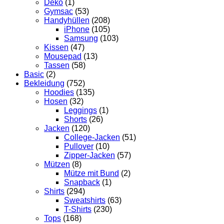
Deko
(1)
Gymsac
(53)
Handyhüllen
(208)
iPhone
(105)
Samsung
(103)
Kissen
(47)
Mousepad
(13)
Tassen
(58)
Basic
(2)
Bekleidung
(752)
Hoodies
(135)
Hosen
(32)
Leggings
(1)
Shorts
(26)
Jacken
(120)
College-Jacken
(51)
Pullover
(10)
Zipper-Jacken
(57)
Mützen
(8)
Mütze mit Bund
(2)
Snapback
(1)
Shirts
(294)
Sweatshirts
(63)
T-Shirts
(230)
Tops
(168)