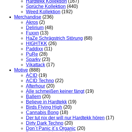
Hardtekk Kollektion
(167)
Sprüche Kollektion
(440)
Weed Kollektion
(192)
Merchandise
(236)
Akros
(2)
Delirium
(48)
Fuxxn
(13)
HaZe Schrägstrich Störung
(68)
HIGHTKK
(26)
Paddixx
(11)
PuRe
(28)
Sparky
(23)
Vikattack
(17)
Motive
(888)
ACID
(19)
ACID Techno
(22)
Afterhour
(20)
Alle schmeißen keiner fängt
(19)
Ballern
(20)
Believe in Hardtekk
(19)
Birds Flying High
(20)
Cannabis Bong
(18)
Der tut nix der will nur Hardtekk hören
(17)
Dirty Dark Techno
(20)
Don´t Panic it´s Organic
(20)