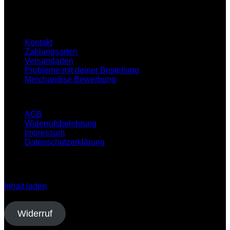
16:00-21:00 Uhr
Hilfe
Kontakt
Zahlungsarten
Versandarten
Probleme mit deiner Bestellung
Merchandise Bewerbung
Infos
AGB
Widerrufsbelehrung
Impressum
Datenschutzerklärung
Klicken Sie auf den unteren Button, um den Inhalt von
open.spotify.com zu laden.
Inhalt laden
Vertrag widerrufen
Widerruf