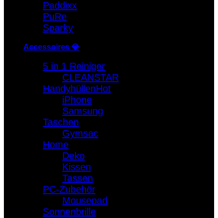
Paddixx
PuRe
Sparky
Accessoires 💎
5 in 1 Reiniger
CLEANSTAR
Handyhüllen
iPhone
Samsung
Taschen
Gymsac
Home
Deko
Kissen
Tassen
PC-Zubehör
Mousepad
Sonnenbrille