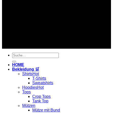
Copyright 2026 ©
Hardtekkshop
Suche
nach:
HOME
Bekleidung 🛒
Shirts
T-Shirts
Sweatshirts
Hoodies
Tops
Crop Tops
Tank Top
Mützen
Mütze mit Bund