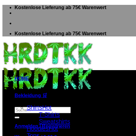
Zum
Kostenlose Lieferung ab 75€ Warenwert
Inhalt
springen
Kostenlose Lieferung ab 75€ Warenwert
HOME
Bekleidung 🛒
Shirts
Suche
T-Shirts
nach:
Sweatshirts
Anmelden / Registrieren
Hoodies
Tops