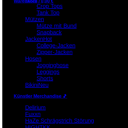
Warenkorb /
0,00
€
Crop Tops
Tank Top
Warenkorb
Mützen
Es befinden sich keine Produkte im Warenkorb.
Mütze mit Bund
Snapback
Jacken
College-Jacken
Zipper-Jacken
Hosen
Jogginghose
Leggings
Shorts
Bikini
Künstler Merchandise 🎵
Delirium
Fuxxn
HaZe Schrägstrich Störung
HIGHTKK