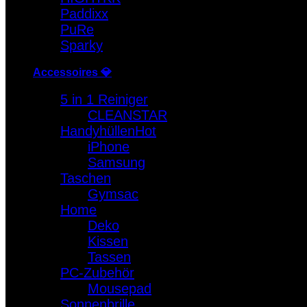
Paddixx
PuRe
Sparky
Accessoires 💎
5 in 1 Reiniger
CLEANSTAR
Handyhüllen
iPhone
Samsung
Taschen
Gymsac
Home
Deko
Kissen
Tassen
PC-Zubehör
Mousepad
Sonnenbrille