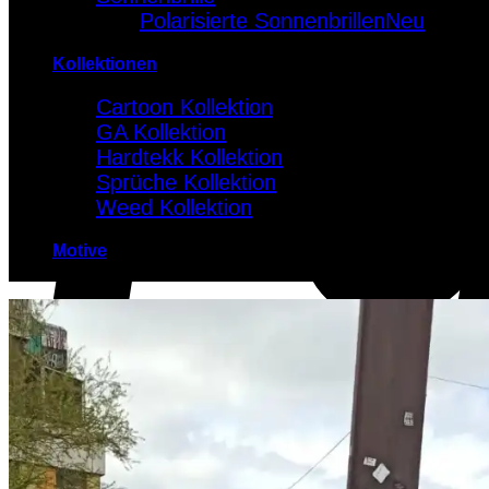
Polarisierte Sonnenbrillen
Kollektionen
Cartoon Kollektion
GA Kollektion
Hardtekk Kollektion
Sprüche Kollektion
Weed Kollektion
Motive