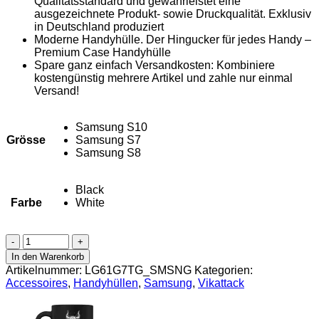
Qualitätsstandard und gewährleistet eine
ausgezeichnete Produkt- sowie Druckqualität. Exklusiv
in Deutschland produziert
Moderne Handyhülle. Der Hingucker für jedes Handy –
Premium Case Handyhülle
Spare ganz einfach Versandkosten: Kombiniere
kostengünstig mehrere Artikel und zahle nur einmal
Versand!
Samsung S10
Grösse
Samsung S7
Samsung S8
Black
Farbe
White
Vikattack
Samsung
In den Warenkorb
Handyhülle
Artikelnummer:
LG61G7TG_SMSNG
Kategorien:
Menge
Accessoires
,
Handyhüllen
,
Samsung
,
Vikattack