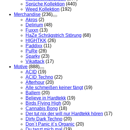
Sprüche Kollektion
(440)
Weed Kollektion
(192)
Merchandise
(236)
Akros
(2)
Delirium
(48)
Fuxxn
(13)
HaZe Schrägstrich Störung
(68)
HIGHTKK
(26)
Paddixx
(11)
PuRe
(28)
Sparky
(23)
Vikattack
(17)
Motive
(888)
ACID
(19)
ACID Techno
(22)
Afterhour
(20)
Alle schmeißen keiner fängt
(19)
Ballern
(20)
Believe in Hardtekk
(19)
Birds Flying High
(20)
Cannabis Bong
(18)
Der tut nix der will nur Hardtekk hören
(17)
Dirty Dark Techno
(20)
Don´t Panic it´s Organic
(20)
Du tanzt mich mal
(19)