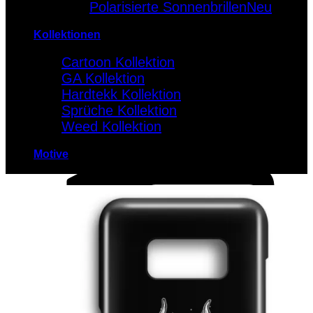
Polarisierte Sonnenbrillen
Kollektionen
Cartoon Kollektion
GA Kollektion
Hardtekk Kollektion
Sprüche Kollektion
Weed Kollektion
Motive