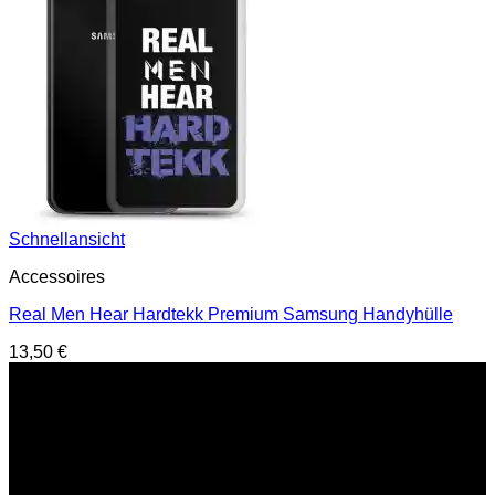
Schnellansicht
Accessoires
Real Men Hear Hardtekk Premium Samsung Handyhülle
13,50
€
Service Hotline
E-Mail : support@hardtekkshop.de
Live Chat:
Montag-Samstag
16:00-21:00 Uhr