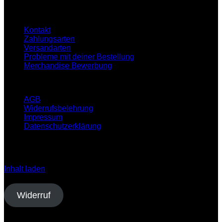
Hilfe
Kontakt
Zahlungsarten
Versandarten
Probleme mit deiner Bestellung
Merchandise Bewerbung
Infos
AGB
Widerrufsbelehrung
Impressum
Datenschutzerklärung
Klicken Sie auf den unteren Button, um den Inhalt von
open.spotify.com zu laden.
Inhalt laden
Vertrag widerrufen
Widerruf