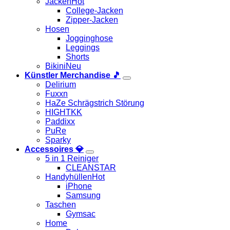
Jacken
College-Jacken
Zipper-Jacken
Hosen
Jogginghose
Leggings
Shorts
Bikini
Künstler Merchandise 🎵
Delirium
Fuxxn
HaZe Schrägstrich Störung
HIGHTKK
Paddixx
PuRe
Sparky
Accessoires 💎
5 in 1 Reiniger
CLEANSTAR
Handyhüllen
iPhone
Samsung
Taschen
Gymsac
Home