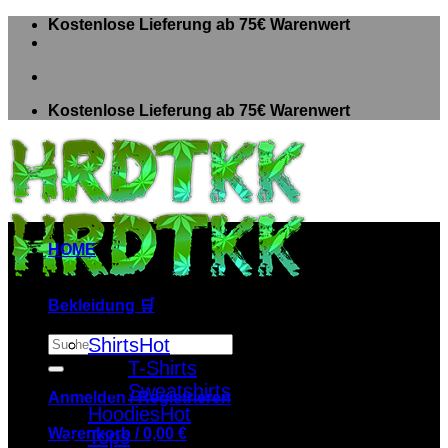
Zum
Kostenlose Lieferung ab 75€ Warenwert
Inhalt
springen
Kostenlose Lieferung ab 75€ Warenwert
HOME
Bekleidung 🛒
Suche
Shirts
nach:
T-Shirts
Sweatshirts
Anmelden / Registrieren
Hoodies
Warenkorb /
0,00
€
Tops