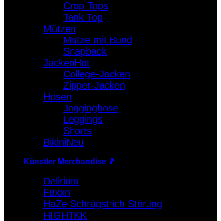
Crop Tops
Warenkorb
Tank Top
Mützen
Es befinden sich keine Produkte im Warenkorb.
Mütze mit Bund
Snapback
Jacken
College-Jacken
Zipper-Jacken
Hosen
Jogginghose
Leggings
Shorts
Bikini
Künstler Merchandise 🎵
Delirium
Fuxxn
HaZe Schrägstrich Störung
HIGHTKK