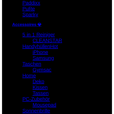
Paddixx
PuRe
Sparky
Accessoires 💎
5 in 1 Reiniger
CLEANSTAR
Handyhüllen
iPhone
Samsung
Taschen
Gymsac
Home
Deko
Kissen
Tassen
PC-Zubehör
Mousepad
Sonnenbrille