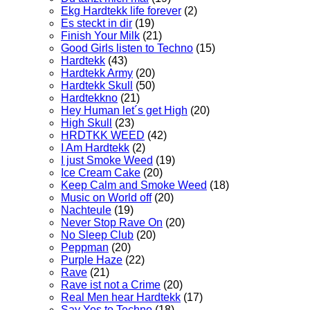
Ekg Hardtekk life forever
(2)
Es steckt in dir
(19)
Finish Your Milk
(21)
Good Girls listen to Techno
(15)
Hardtekk
(43)
Hardtekk Army
(20)
Hardtekk Skull
(50)
Hardtekkno
(21)
Hey Human let´s get High
(20)
High Skull
(23)
HRDTKK WEED
(42)
I Am Hardtekk
(2)
I just Smoke Weed
(19)
Ice Cream Cake
(20)
Keep Calm and Smoke Weed
(18)
Music on World off
(20)
Nachteule
(19)
Never Stop Rave On
(20)
No Sleep Club
(20)
Peppman
(20)
Purple Haze
(22)
Rave
(21)
Rave ist not a Crime
(20)
Real Men hear Hardtekk
(17)
Say Yes to Techno
(18)