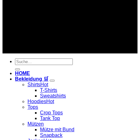
Copyright 2026 ©
Hardtekkshop
Suche
nach:
HOME
Bekleidung 🛒
Shirts
T-Shirts
Sweatshirts
Hoodies
Tops
Crop Tops
Tank Top
Mützen
Mütze mit Bund
Snapback