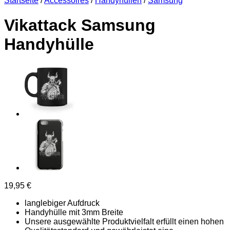
Startseite
/
Accessoires
/
Handyhüllen
/
Samsung
Vikattack Samsung
Handyhülle
19,95
€
langlebiger Aufdruck
Handyhülle mit 3mm Breite
Unsere ausgewählte Produktvielfalt erfüllt einen hohen