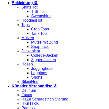
Bekleidung 🛒
Shirts
T-Shirts
Sweatshirts
Hoodies
Tops
Crop Tops
Tank Top
Mützen
Mütze mit Bund
Snapback
Jacken
College-Jacken
Zipper-Jacken
Hosen
Jogginghose
Leggings
Shorts
Bikini
Künstler Merchandise 🎵
Delirium
Fuxxn
HaZe Schrägstrich Störung
HIGHTKK
Paddixx