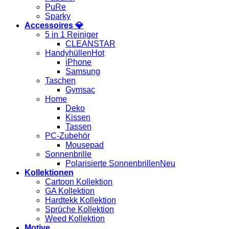
PuRe
Sparky
Accessoires 💎
5 in 1 Reiniger
CLEANSTAR
Handyhüllen
iPhone
Samsung
Taschen
Gymsac
Home
Deko
Kissen
Tassen
PC-Zubehör
Mousepad
Sonnenbrille
Polarisierte Sonnenbrillen
Kollektionen
Cartoon Kollektion
GA Kollektion
Hardtekk Kollektion
Sprüche Kollektion
Weed Kollektion
Motive