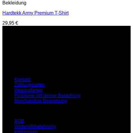
Bekleidung
Hardtekk Army Premium T-Shirt
29,95
€
Service Hotline
E-Mail : support@hardtekkshop.de
Live Chat:
Montag-Samstag
16:00-21:00 Uhr
Hilfe
Kontakt
Zahlungsarten
Versandarten
Probleme mit deiner Bestellung
Merchandise Bewerbung
Infos
AGB
Widerrufsbelehrung
Impressum