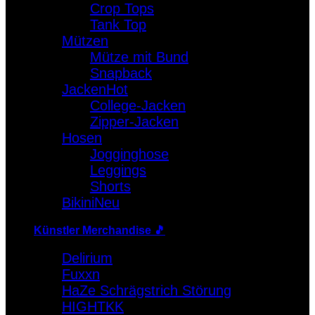
Crop Tops
Warenkorb
Tank Top
Mützen
Es befinden sich keine Produkte im Warenkorb.
Mütze mit Bund
Snapback
Jacken
College-Jacken
Zipper-Jacken
Hosen
Jogginghose
Leggings
Shorts
Bikini
Künstler Merchandise 🎵
Delirium
Fuxxn
HaZe Schrägstrich Störung
HIGHTKK