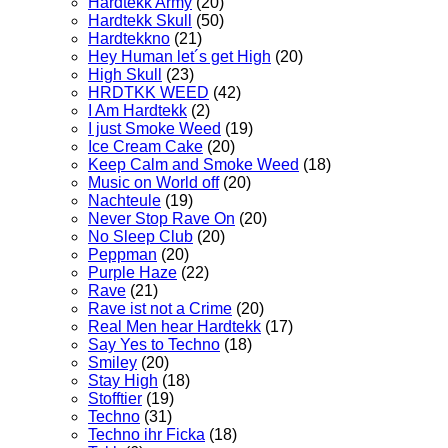
Hardtekk Army
(20)
Hardtekk Skull
(50)
Hardtekkno
(21)
Hey Human let´s get High
(20)
High Skull
(23)
HRDTKK WEED
(42)
I Am Hardtekk
(2)
I just Smoke Weed
(19)
Ice Cream Cake
(20)
Keep Calm and Smoke Weed
(18)
Music on World off
(20)
Nachteule
(19)
Never Stop Rave On
(20)
No Sleep Club
(20)
Peppman
(20)
Purple Haze
(22)
Rave
(21)
Rave ist not a Crime
(20)
Real Men hear Hardtekk
(17)
Say Yes to Techno
(18)
Smiley
(20)
Stay High
(18)
Stofftier
(19)
Techno
(31)
Techno ihr Ficka
(18)