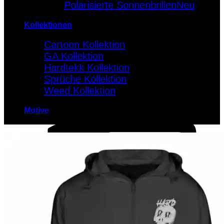
Polarisierte Sonnenbrillen
Kollektionen
Cartoon Kollektion
GA Kollektion
Hardtekk Kollektion
Sprüche Kollektion
Weed Kollektion
Motive