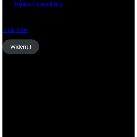
Datenschutzerklärung
Klicken Sie auf den unteren Button, um den Inhalt von
open.spotify.com zu laden.
Inhalt laden
Vertrag widerrufen
Widerruf