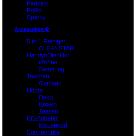
Paddixx
PuRe
Sparky
Accessoires 💎
5 in 1 Reiniger
CLEANSTAR
Handyhüllen
iPhone
Samsung
Taschen
Gymsac
Home
Deko
Kissen
Tassen
PC-Zubehör
Mousepad
Sonnenbrille