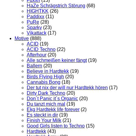
Fuxxn
(13)
HaZe Schrägstrich Störung
(68)
HIGHTKK
(26)
Paddixx
(11)
PuRe
(28)
Sparky
(23)
Vikattack
(17)
Motive
(888)
ACID
(19)
ACID Techno
(22)
Afterhour
(20)
Alle schmeißen keiner fängt
(19)
Ballern
(20)
Believe in Hardtekk
(19)
Birds Flying High
(20)
Cannabis Bong
(18)
Der tut nix der will nur Hardtekk hören
(17)
Dirty Dark Techno
(20)
Don´t Panic it´s Organic
(20)
Du tanzt mich mal
(19)
Ekg Hardtekk life forever
(2)
Es steckt in dir
(19)
Finish Your Milk
(21)
Good Girls listen to Techno
(15)
Hardtekk
(43)