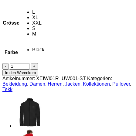
L
XL
Grösse
XXL
S
M
Black
Farbe
HARD
TEKK
In den Warenkorb
Skull
Artikelnummer:
XEIWI01R_UW001-ST
Kategorien:
Windbreaker
Bekleidung
,
Damen
,
Herren
,
Jacken
,
Kollektionen
,
Pullover
,
-
Tekk
Urban
Windbreaker
mit
Stick
Menge